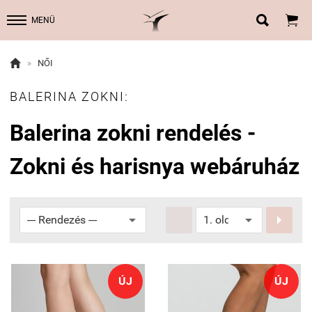


MENÜ

»
NŐI
BALERINA ZOKNI:
Balerina zokni rendelés -
Zokni és harisnya webáruház


ÚJ
ÚJ