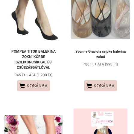
POMPEA TITOK BALERINA
Yvonne Graviola csipke balerina
ZOKNI KÖRBE
zokni
SZILIKONCSÍKKAL ÉS
780 Ft + ÁFA (990 Ft)
CSÚSZÁSGÁTLÓVAL
945 Ft + ÁFA (1 200 Ft)


KOSÁRBA
KOSÁRBA