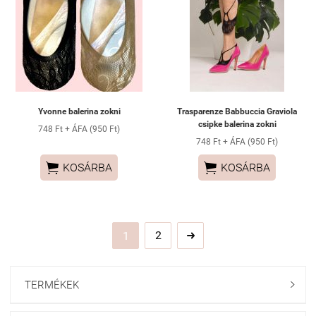
Yvonne balerina zokni
Trasparenze Babbuccia Graviola
csipke balerina zokni
748 Ft + ÁFA (950 Ft)
748 Ft + ÁFA (950 Ft)


KOSÁRBA
KOSÁRBA
2
1

TERMÉKEK
