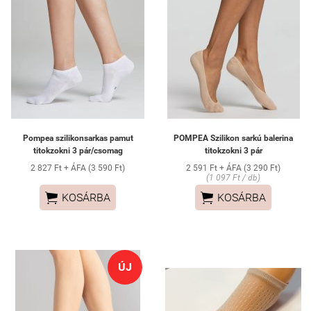
Pompea szilikonsarkas pamut
POMPEA Szilikon sarkú balerina
titokzokni 3 pár/csomag
titokzokni 3 pár
2 827 Ft + ÁFA (3 590 Ft)
2 591 Ft + ÁFA (3 290 Ft)
(1 097 Ft / db)


KOSÁRBA
KOSÁRBA
ÚJ