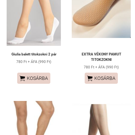
Giulia balett titokzokni 2 pár
EXTRA VÉKONY PAMUT
TITOKZOKNI
780 Ft + ÁFA (990 Ft)
780 Ft + ÁFA (990 Ft)


KOSÁRBA
KOSÁRBA