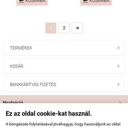


KOSÁRBA
KOSÁRBA
2
1

TERMÉKEK

KOSÁR

BANKKÁRTYÁS FIZETÉS

Navigáció

Ez az oldal cookie-kat használ.
Saját fiók

A böngészés folytatásával jóváhagyja, hogy használjunk az oldal