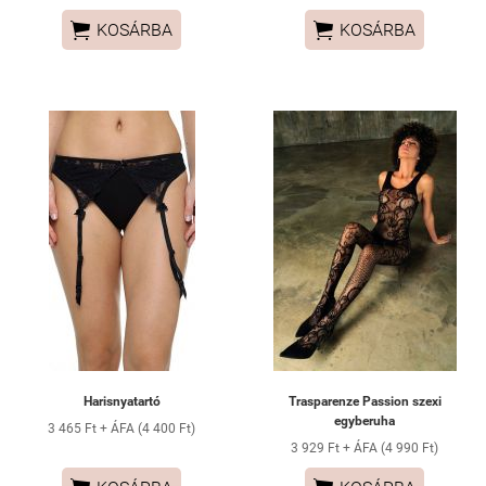


KOSÁRBA
KOSÁRBA
Harisnyatartó
Trasparenze Passion szexi
egyberuha
3 465 Ft + ÁFA (4 400 Ft)
3 929 Ft + ÁFA (4 990 Ft)