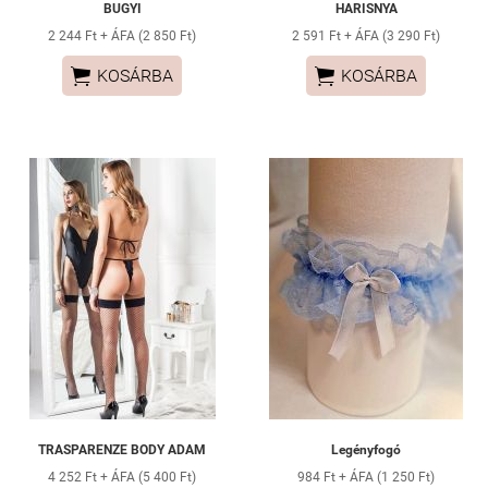
BUGYI
HARISNYA
2 244 Ft + ÁFA (2 850 Ft)
2 591 Ft + ÁFA (3 290 Ft)


KOSÁRBA
KOSÁRBA
TRASPARENZE BODY ADAM
Legényfogó
4 252 Ft + ÁFA (5 400 Ft)
984 Ft + ÁFA (1 250 Ft)