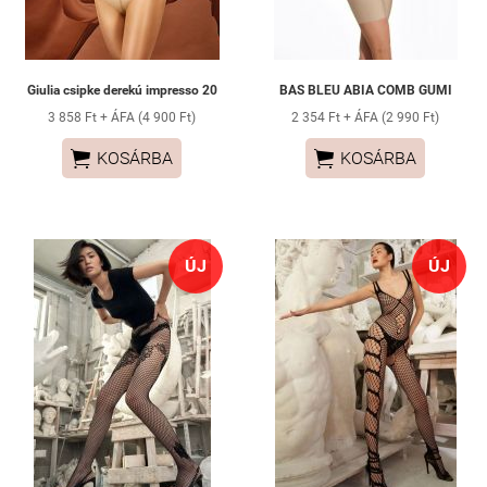
Giulia csipke derekú impresso 20
BAS BLEU ABIA COMB GUMI
3 858 Ft + ÁFA (4 900 Ft)
2 354 Ft + ÁFA (2 990 Ft)


KOSÁRBA
KOSÁRBA
ÚJ
ÚJ