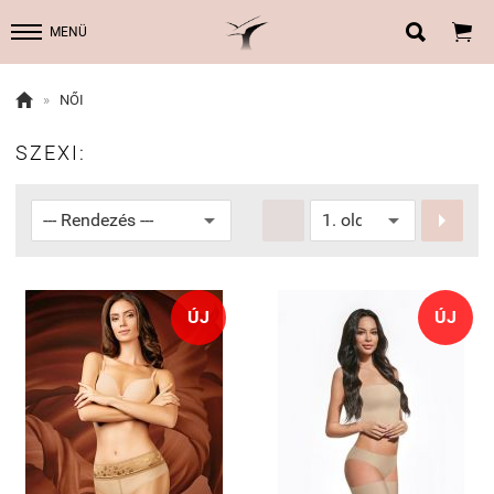


MENÜ

»
NŐI
SZEXI:


ÚJ
ÚJ