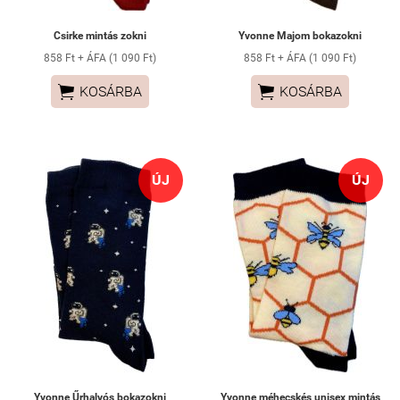
Csirke mintás zokni
Yvonne Majom bokazokni
858 Ft + ÁFA (1 090 Ft)
858 Ft + ÁFA (1 090 Ft)


KOSÁRBA
KOSÁRBA
ÚJ
ÚJ
Yvonne Űrhalyós bokazokni
Yvonne méhecskés unisex mintás