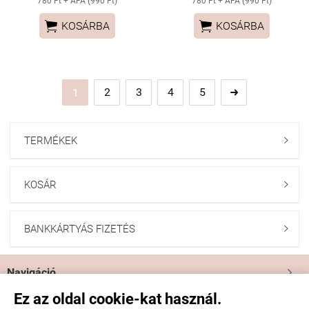
780 Ft + ÁFA (990 Ft)
780 Ft + ÁFA (990 Ft)


KOSÁRBA
KOSÁRBA
2
3
4
5
1

TERMÉKEK

KOSÁR

BANKKÁRTYÁS FIZETÉS

Navigáció

Ez az oldal cookie-kat használ.
Saját fiók