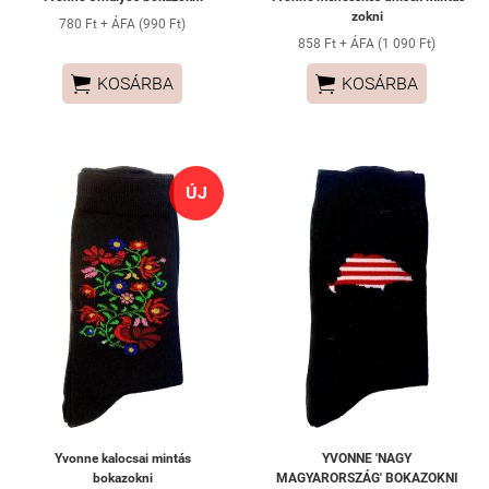
zokni
780 Ft + ÁFA (990 Ft)
858 Ft + ÁFA (1 090 Ft)


KOSÁRBA
KOSÁRBA
ÚJ
Yvonne kalocsai mintás
YVONNE 'NAGY
bokazokni
MAGYARORSZÁG' BOKAZOKNI