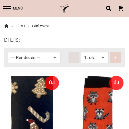


MENÜ

»
FÉRFI
»
Férfi zokni
DILIS:


ÚJ
ÚJ