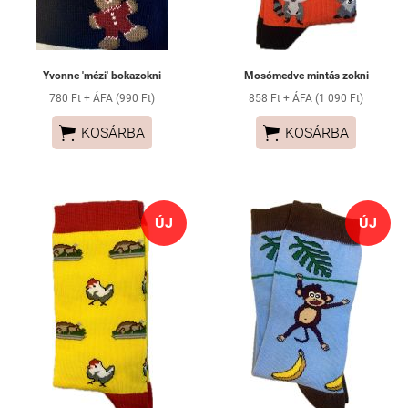
Yvonne 'mézi' bokazokni
Mosómedve mintás zokni
780 Ft + ÁFA (990 Ft)
858 Ft + ÁFA (1 090 Ft)


KOSÁRBA
KOSÁRBA
ÚJ
ÚJ