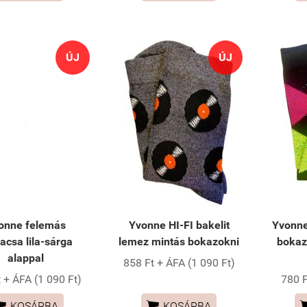
ÚJ
ÚJ
onne felemás
Yvonne HI-FI bakelit
Yvonne
acsa lila-sárga
lemez mintás bokazokni
bokaz
alappal
858 Ft + ÁFA (1 090 Ft)
 + ÁFA (1 090 Ft)
780 F


KOSÁRBA
KOSÁRBA