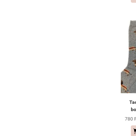
Ta
bo
780 F