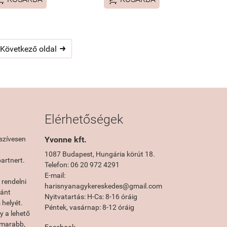
Következő oldal

Elérhetőségek
szívesen
Yvonne kft.
1087 Budapest, Hungária körút 18.
artnert.
Telefon: 06 20 972 4291
E-mail:
rendelni
harisnyanagykereskedes@gmail.com
vánt
Nyitvatartás: H-Cs: 8-16 óráig
 helyét.
Péntek, vasárnap: 8-12 óráig
y a lehető
amarabb,