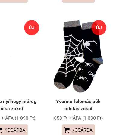
ÚJ
ÚJ
e nyílhegy méreg
Yvonne felemás pók
béka zokni
mintás zokni
 + ÁFA (1 090 Ft)
858 Ft + ÁFA (1 090 Ft)


KOSÁRBA
KOSÁRBA