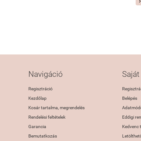
Navigáció
Saját 
Regisztráció
Regisztrá
Kezdőlap
Belépés
Kosár tartalma, megrendelés
Adatmódo
Rendelési feltételek
Eddigi re
Garancia
Kedvenc 
Bemutatkozás
Letölthet