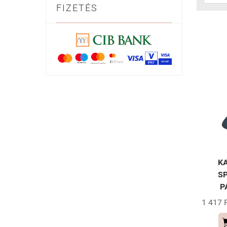
FIZETÉS
K
S
P
1 417 F