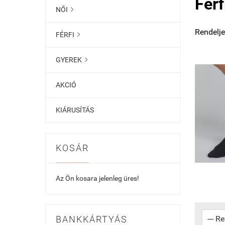
Férf
NŐI

Rendelje
FÉRFI

GYEREK

AKCIÓ
KIÁRUSÍTÁS
KOSÁR
Az Ön kosara jelenleg üres!
BANKKÁRTYÁS