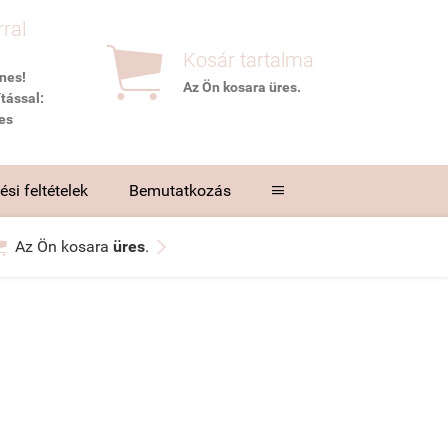
rral

Kosár tartalma
nes!
Az Ön kosara
üres
.
tással:
es
si feltételek
Bemutatkozás



Az Ön kosara
üres
.