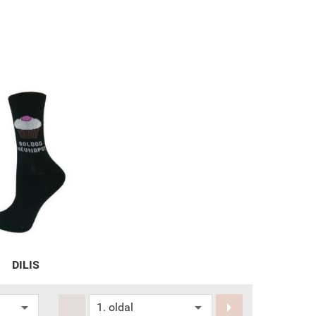
DILIS

