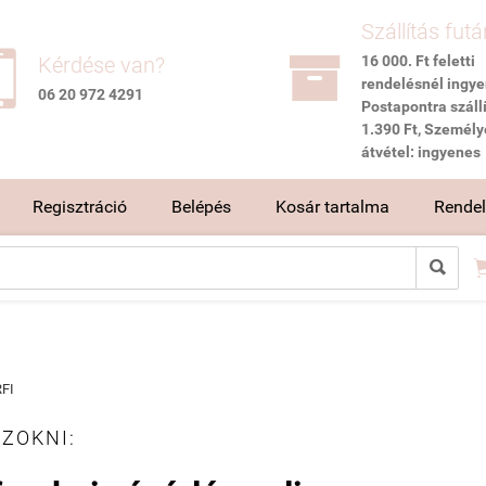
Szállítás futá


Kérdése van?
16 000. Ft feletti
rendelésnél ingye
06 20 972 4291
Postapontra szállí
1.390 Ft, Személy
átvétel: ingyenes
Regisztráció
Belépés
Kosár tartalma
Rendelé

FI
 ZOKNI: