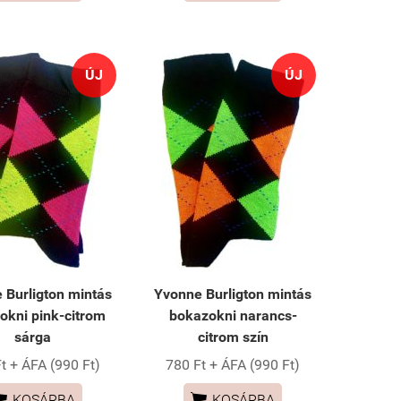
ÚJ
ÚJ
 Burligton mintás
Yvonne Burligton mintás
okni pink-citrom
bokazokni narancs-
sárga
citrom szín
t + ÁFA (990 Ft)
780 Ft + ÁFA (990 Ft)


KOSÁRBA
KOSÁRBA