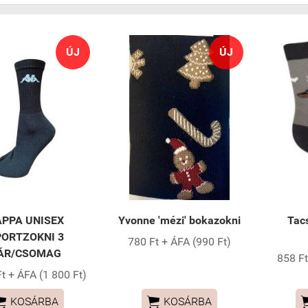
ÚJ
ÚJ
APPA UNISEX
Yvonne 'mézi' bokazokni
Tac
PORTZOKNI 3
780 Ft + ÁFA (990 Ft)
ÁR/CSOMAG
858 Ft
t + ÁFA (1 800 Ft)


KOSÁRBA
KOSÁRBA