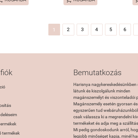
2
3
4
5
6
1
fiók
Bemutatkozás
Harisnya nagykereskedésünkben 
ció
látunk és kiszolgálunk minden
magánszemélyt és viszonteladói p
Magánszemély esetén gyorsan és
sítás
egyszerűen tud webáruházunkból 
ndeléseim
csak válassza ki a megrendelni kí
termékeket és adja meg a szállítás
termékek
Mi pedig gondoskodunk arról, hog
ő termékek
legjobb minőséget kapja, minél h