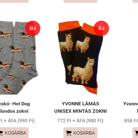
ÚJ
ÚJ
cskó- Hot Dog
YVONNE LÁMÁS
Yvonn
londos zokni
UNISEX MINTÁS ZOKNI
t + ÁFA (990 Ft)
772 Ft + ÁFA (980 Ft)
858 Ft


KOSÁRBA
KOSÁRBA