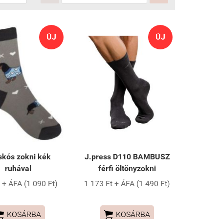
ÚJ
ÚJ
skós zokni kék
J.press D110 BAMBUSZ
ruhával
férfi öltönyzokni
 + ÁFA (1 090 Ft)
1 173 Ft + ÁFA (1 490 Ft)


KOSÁRBA
KOSÁRBA