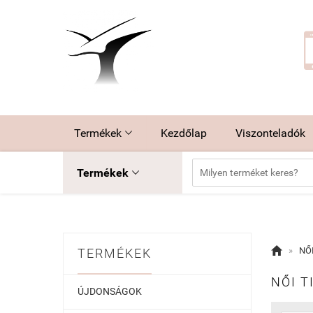
Termékek
Kezdőlap
Viszonteladók

Termékek


»
NŐ
TERMÉKEK
NŐI T
ÚJDONSÁGOK