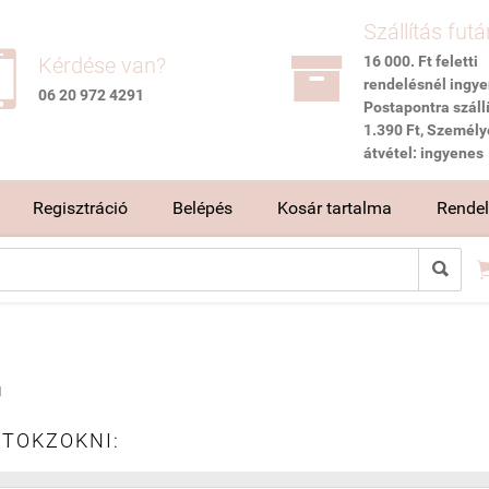
Szállítás futá


Kérdése van?
16 000. Ft feletti
rendelésnél ingye
06 20 972 4291
Postapontra szállí
1.390 Ft, Személy
átvétel: ingyenes
Regisztráció
Belépés
Kosár tartalma
Rendelé

I
ITOKZOKNI: