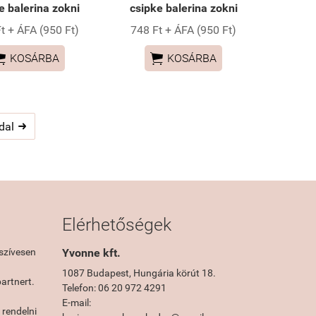
e balerina zokni
csipke balerina zokni
t + ÁFA (950 Ft)
748 Ft + ÁFA (950 Ft)


KOSÁRBA
KOSÁRBA
dal

Elérhetőségek
szívesen
Yvonne kft.
1087 Budapest, Hungária körút 18.
artnert.
Telefon: 06 20 972 4291
E-mail:
rendelni