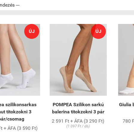
ÚJ
ÚJ
a szilikonsarkas
POMPEA Szilikon sarkú
Giulia 
ut titokzokni 3
balerina titokzokni 3 pár
pár/csomag
2 591 Ft + ÁFA (3 290 Ft)
780 F
(1 097 Ft / db)
t + ÁFA (3 590 Ft)