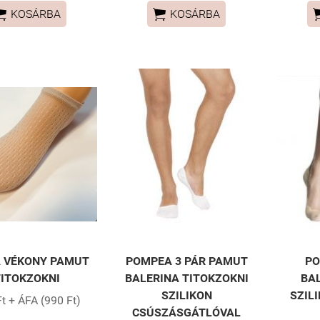


KOSÁRBA
KOSÁRBA
 VÉKONY PAMUT
POMPEA 3 PÁR PAMUT
PO
TITOKZOKNI
BALERINA TITOKZOKNI
BA
SZILIKON
SZIL
t + ÁFA (990 Ft)
CSÚSZÁSGÁTLÓVAL