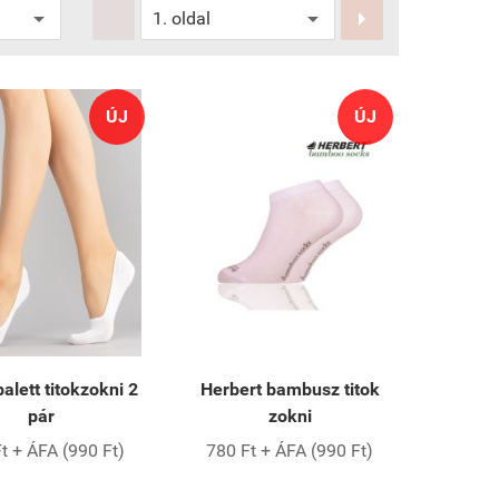


ÚJ
ÚJ
balett titokzokni 2
Herbert bambusz titok
pár
zokni
t + ÁFA (990 Ft)
780 Ft + ÁFA (990 Ft)