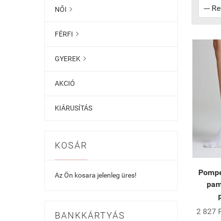
NŐI

FÉRFI

GYEREK

AKCIÓ
KIÁRUSÍTÁS
KOSÁR
Pompe
Az Ön kosara jelenleg üres!
pam
2 827 F
BANKKÁRTYÁS