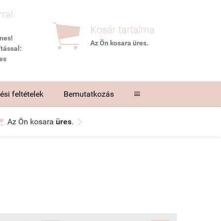
rral

Kosár tartalma
nes!
Az Ön kosara
üres
.
tással:
es
si feltételek
Bemutatkozás



Az Ön kosara
üres
.