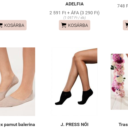
ADELFIA
748 F
2 591 Ft + ÁFA (3 290 Ft)
(1 097 Ft / db)


KOSÁRBA
KOSÁRBA
x pamut balerina
J. PRESS NŐI
Tras