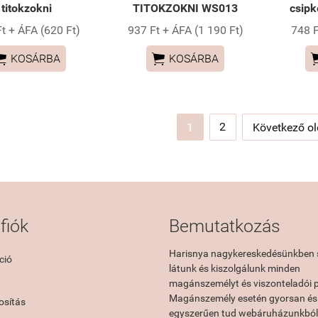
titokzokni
TITOKZOKNI WS013
csipk
t + ÁFA (620 Ft)
937 Ft + ÁFA (1 190 Ft)
748 F


KOSÁRBA
KOSÁRBA
2
1
Következő ol
fiók
Bemutatkozás
Harisnya nagykereskedésünkben 
ció
látunk és kiszolgálunk minden
magánszemélyt és viszonteladói p
Magánszemély esetén gyorsan és
sítás
egyszerűen tud webáruházunkból 