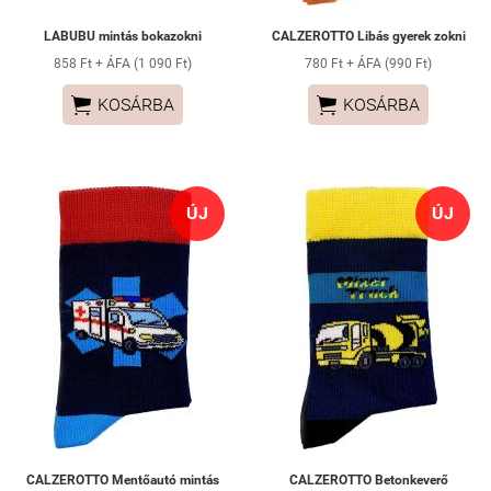
LABUBU mintás bokazokni
CALZEROTTO Libás gyerek zokni
858 Ft + ÁFA (1 090 Ft)
780 Ft + ÁFA (990 Ft)


KOSÁRBA
KOSÁRBA
ÚJ
ÚJ
CALZEROTTO Mentőautó mintás
CALZEROTTO Betonkeverő