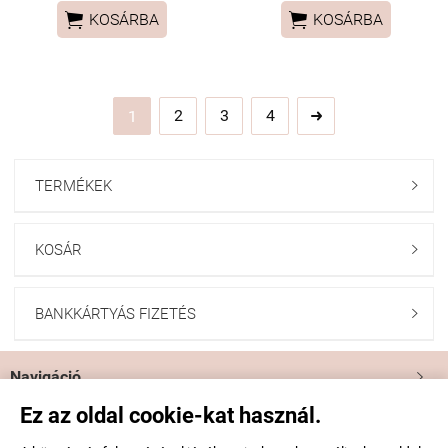


KOSÁRBA
KOSÁRBA
2
3
4
1

TERMÉKEK

KOSÁR

BANKKÁRTYÁS FIZETÉS

Navigáció

Ez az oldal cookie-kat használ.
Saját fiók
