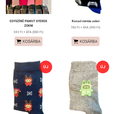
EGYSZÍNŰ PAMUT GYEREK
Konzol mintás zokni
ZOKNI
780 Ft + ÁFA (990 Ft)
693 Ft + ÁFA (880 Ft)


KOSÁRBA
KOSÁRBA
ÚJ
ÚJ