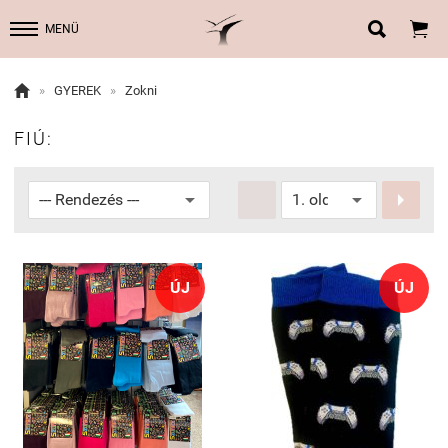


MENÜ

»
GYEREK
»
Zokni
FIÚ:


ÚJ
ÚJ