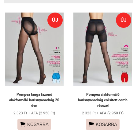
ÚJ
ÚJ
Pompea tanga fazonú
Pompea alakformáló
alakformáló harisnyanadrág 20
harisnyanadrág erősített comb
den
résszel
2 323 Ft + ÁFA (2 950 Ft)
2 323 Ft + ÁFA (2 950 Ft)


KOSÁRBA
KOSÁRBA