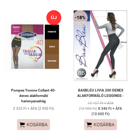
ÚJ
-18%
Pompea Yvonne Collant 40-
BASBLEU LIVIA 200 DENES
denes alakformáló
ALAKFORMÁLÓ LEGGINGS -
harisnyanadrág
10 157 Ft + ÁFA
2 323 Ft + ÁFA (2 950 Ft)
(12 900 Ft)
8 346 Ft + ÁFA
(10 600 Ft)


KOSÁRBA
KOSÁRBA