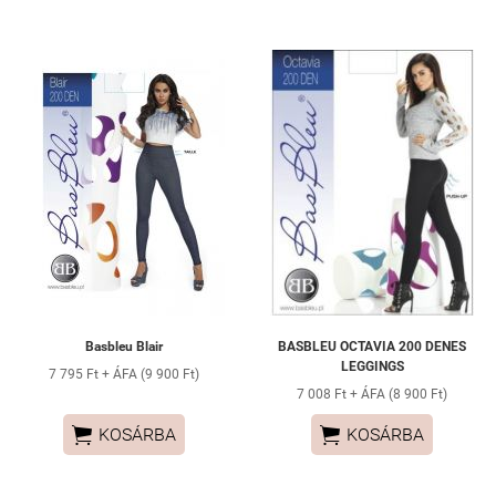
Basbleu Blair
BASBLEU OCTAVIA 200 DENES
LEGGINGS
7 795 Ft + ÁFA (9 900 Ft)
7 008 Ft + ÁFA (8 900 Ft)


KOSÁRBA
KOSÁRBA