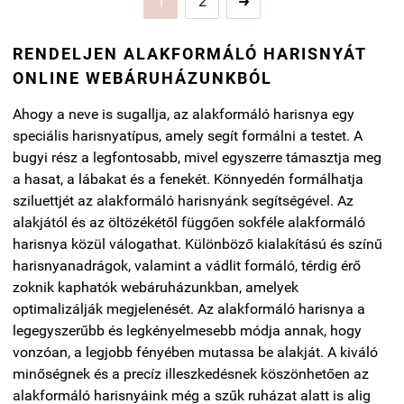
2
1

RENDELJEN ALAKFORMÁLÓ HARISNYÁT
ONLINE WEBÁRUHÁZUNKBÓL
Ahogy a neve is sugallja, az alakformáló harisnya egy
speciális harisnyatípus, amely segít formálni a testet. A
bugyi rész a legfontosabb, mivel egyszerre támasztja meg
a hasat, a lábakat és a fenekét. Könnyedén formálhatja
sziluettjét az alakformáló harisnyánk segítségével. Az
alakjától és az öltözékétől függően sokféle alakformáló
harisnya közül válogathat. Különböző kialakítású és színű
harisnyanadrágok, valamint a vádlit formáló, térdig érő
zoknik kaphatók webáruházunkban, amelyek
optimalizálják megjelenését. Az alakformáló harisnya a
legegyszerűbb és legkényelmesebb módja annak, hogy
vonzóan, a legjobb fényében mutassa be alakját. A kiváló
minőségnek és a precíz illeszkedésnek köszönhetően az
alakformáló harisnyáink még a szűk ruházat alatt is alig