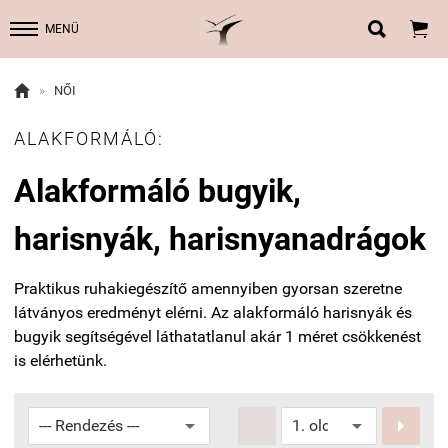


MENÜ

»
NŐI
ALAKFORMÁLÓ:
Alakformáló bugyik,
harisnyák, harisnyanadrágok
Praktikus ruhakiegészítő amennyiben gyorsan szeretne
látványos eredményt elérni. Az alakformáló harisnyák és
bugyik segítségével láthatatlanul akár 1 méret csökkenést
is elérhetünk.

