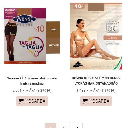
Yvonne XL 40 denes alakformáló
DONNA BC VITALITY 40 DENES
harisnyanadrág
LYCRÁS HARISNYANADRÁG
2 591 Ft + ÁFA (3 290 Ft)
1 488 Ft + ÁFA (1 890 Ft)


KOSÁRBA
KOSÁRBA