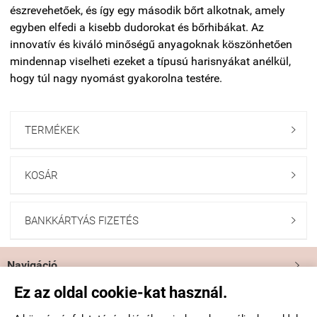
észrevehetőek, és így egy második bőrt alkotnak, amely
egyben elfedi a kisebb dudorokat és bőrhibákat. Az
innovatív és kiváló minőségű anyagoknak köszönhetően
mindennap viselheti ezeket a típusú harisnyákat anélkül,
hogy túl nagy nyomást gyakorolna testére.
TERMÉKEK

KOSÁR

BANKKÁRTYÁS FIZETÉS

Navigáció

Ez az oldal cookie-kat használ.
Saját fiók
