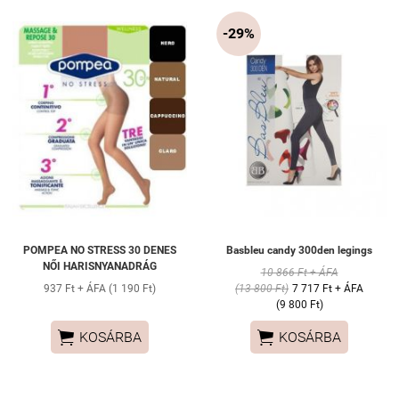
-29%
POMPEA NO STRESS 30 DENES
Basbleu candy 300den legings
NŐI HARISNYANADRÁG
10 866 Ft + ÁFA
937 Ft + ÁFA (1 190 Ft)
(13 800 Ft)
7 717 Ft + ÁFA
(9 800 Ft)


KOSÁRBA
KOSÁRBA