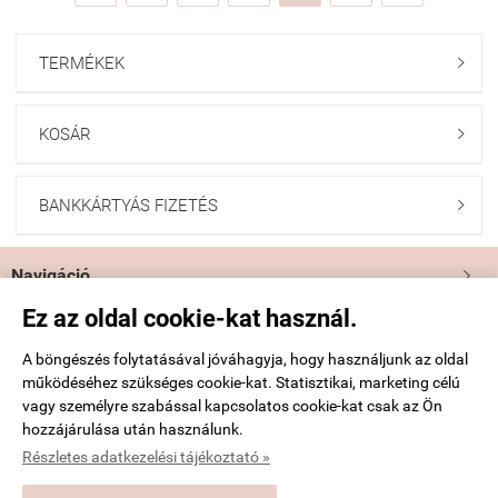
TERMÉKEK

KOSÁR

BANKKÁRTYÁS FIZETÉS

Navigáció

Ez az oldal cookie-kat használ.
Saját fiók

A böngészés folytatásával jóváhagyja, hogy használjunk az oldal
működéséhez szükséges cookie-kat. Statisztikai, marketing célú
Bemutatkozás

vagy személyre szabással kapcsolatos cookie-kat csak az Ön
hozzájárulása után használunk.
Elérhetőségek

Részletes adatkezelési tájékoztató »