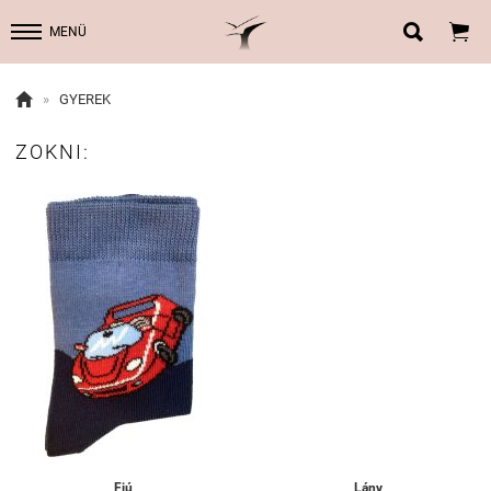


MENÜ

»
GYEREK
ZOKNI:
Fiú
Lány