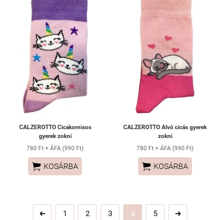
CALZEROTTO Cicakornisos
CALZEROTTO Alvó cicás gyerek
gyerek zokni
zokni
780 Ft + ÁFA (990 Ft)
780 Ft + ÁFA (990 Ft)


KOSÁRBA
KOSÁRBA
1
2
3
5
4

