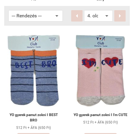


YO gyerek pamut zokni I BEST
YO gyerek pamut zokni I l'm CUTE
BRO
512 Ft + ÁFA (650 Ft)
512 Ft + ÁFA (650 Ft)