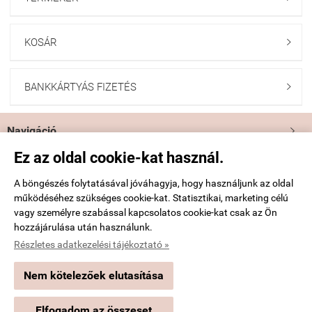
KOSÁR

BANKKÁRTYÁS FIZETÉS

Navigáció

Ez az oldal cookie-kat használ.
Saját fiók

A böngészés folytatásával jóváhagyja, hogy használjunk az oldal
működéséhez szükséges cookie-kat. Statisztikai, marketing célú
Bemutatkozás

vagy személyre szabással kapcsolatos cookie-kat csak az Ön
hozzájárulása után használunk.
Elérhetőségek

Részletes adatkezelési tájékoztató »
Nem kötelezőek elutasítása
harisnyadivat.hu -
Yvonne Kft.
-
ÁSZF
-
Adatkezelési tájékoztató
Elfogadom az összeset