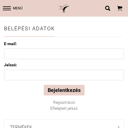


MENÜ
BELÉPÉSI ADATOK
E-mail:
Jelszó:
Regisztráció
Elfelejtett jelszó
TERMÉKEK
