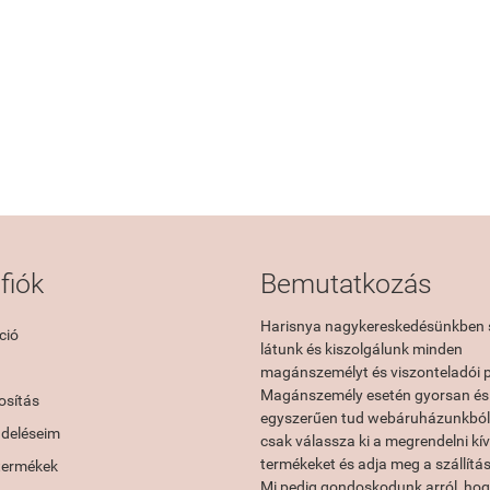
fiók
Bemutatkozás
Harisnya nagykereskedésünkben 
ció
látunk és kiszolgálunk minden
magánszemélyt és viszonteladói p
Magánszemély esetén gyorsan és
sítás
egyszerűen tud webáruházunkból 
ndeléseim
csak válassza ki a megrendelni kí
termékeket és adja meg a szállítás
termékek
Mi pedig gondoskodunk arról, hog