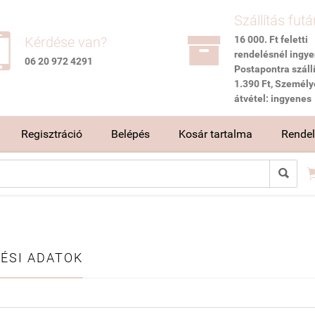
Szállítás futá


Kérdése van?
16 000. Ft feletti
rendelésnél ingye
06 20 972 4291
Postapontra szállí
1.390 Ft, Személy
átvétel: ingyenes
Regisztráció
Belépés
Kosár tartalma
Rendelé

ÉSI ADATOK