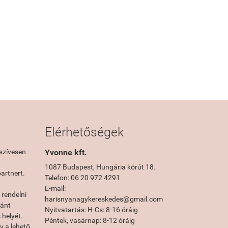
Elérhetőségek
szívesen
Yvonne kft.
1087 Budapest, Hungária körút 18.
artnert.
Telefon: 06 20 972 4291
E-mail:
rendelni
harisnyanagykereskedes@gmail.com
vánt
Nyitvatartás: H-Cs: 8-16 óráig
 helyét.
Péntek, vasárnap: 8-12 óráig
y a lehető