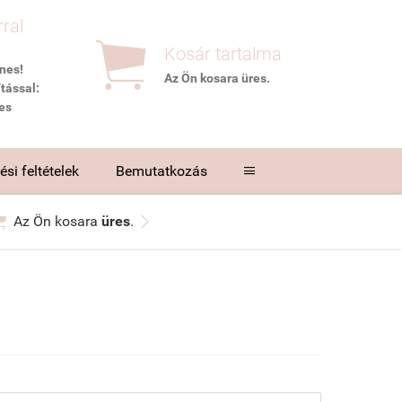
rral

Kosár tartalma
nes!
Az Ön kosara
üres
.
tással:
es
si feltételek
Bemutatkozás



Az Ön kosara
üres
.