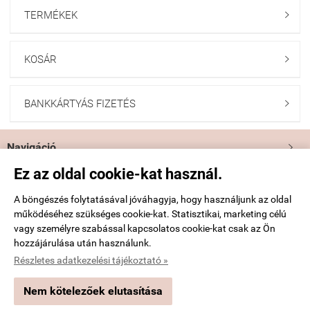
TERMÉKEK

KOSÁR

BANKKÁRTYÁS FIZETÉS

Navigáció

Ez az oldal cookie-kat használ.
Saját fiók

A böngészés folytatásával jóváhagyja, hogy használjunk az oldal
működéséhez szükséges cookie-kat. Statisztikai, marketing célú
Bemutatkozás

vagy személyre szabással kapcsolatos cookie-kat csak az Ön
hozzájárulása után használunk.
Elérhetőségek

Részletes adatkezelési tájékoztató »
Nem kötelezőek elutasítása
harisnyadivat.hu -
Yvonne Kft.
-
ÁSZF
-
Adatkezelési tájékoztató