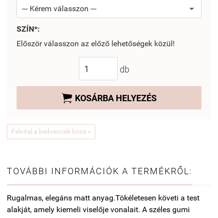
SZÍN*:
Először válasszon az előző lehetőségek közül!
db

KOSÁRBA HELYEZÉS
Felvitel a kedvencek közé »
TOVÁBBI INFORMÁCIÓK A TERMÉKRŐL:
Rugalmas, elegáns matt anyag.Tökéletesen követi a test
alakját, amely kiemeli viselője vonalait. A széles gumi