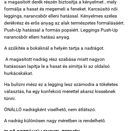
a magasított derék részén biztosítja a kényelmet , mely
formálja a hasat és megemeli a feneket. Karcsúsító női
leggings, narancsbőr elleni hatással. Kényelmes széles
derékrész és erős anyag az alak természetes formálásáért.
Push-Up hatással a formás popsiért. Leggings Push-Up
narancsbőr elleni hatású anyag.
A szűkítés a bokáknál a helyén tartja a nadrágot.
A magasított nadrág rész szabása miatt nagyon
hatásosan lapítja le a hasat és simítja ki az oldalsó
hurkácskákat.
Ha bulizni mész ez a legging lesz számodra a tökéletes
választás, ha egy konfekció mérettel akarsz kissebnek
tünni.
ÖNÁLLÓ nadrágként viselhető, nem átlátszó.
A nadrág különösen nagy méretben is rendelhető.