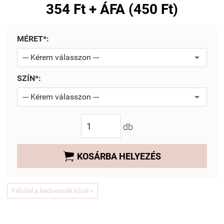
354 Ft + ÁFA (450 Ft)
MÉRET*:
SZÍN*:
db

KOSÁRBA HELYEZÉS
Felvitel a kedvencek közé »