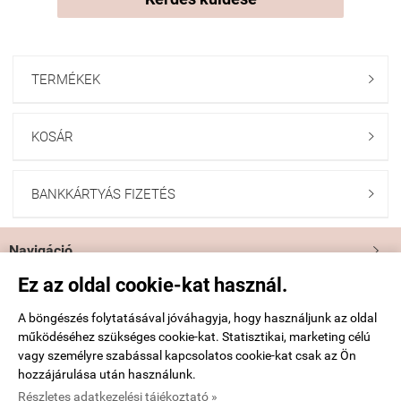
TERMÉKEK

KOSÁR

BANKKÁRTYÁS FIZETÉS

Navigáció

Ez az oldal cookie-kat használ.
Saját fiók

A böngészés folytatásával jóváhagyja, hogy használjunk az oldal
működéséhez szükséges cookie-kat. Statisztikai, marketing célú
Bemutatkozás

vagy személyre szabással kapcsolatos cookie-kat csak az Ön
hozzájárulása után használunk.
Elérhetőségek

Részletes adatkezelési tájékoztató »