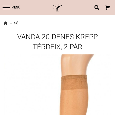


MENÜ

»
NŐI
VANDA 20 DENES KREPP
TÉRDFIX, 2 PÁR