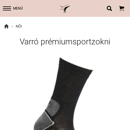


MENÜ

»
NŐI
Varró prémiumsportzokni