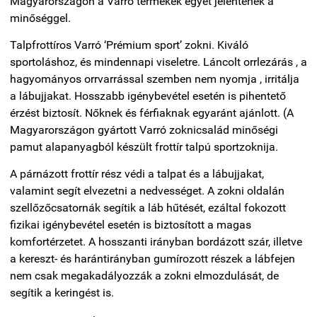
Magyarországon a Varró termékek egyet jelentenek a
minőséggel.
Talpfrottíros Varró ‘Prémium sport’ zokni. Kiváló
sportoláshoz, és mindennapi viseletre. Láncolt orrlezárás , a
hagyományos orrvarrással szemben nem nyomja , irritálja
a lábujjakat. Hosszabb igénybevétel esetén is pihentető
érzést biztosít. Nőknek és férfiaknak egyaránt ajánlott. (A
Magyarországon gyártott Varró zoknicsalád minőségi
pamut alapanyagból készült frottír talpú sportzoknija.
A párnázott frottír rész védi a talpat és a lábujjakat,
valamint segít elvezetni a nedvességet. A zokni oldalán
szellőzőcsatornák segítik a láb hűtését, ezáltal fokozott
fizikai igénybevétel esetén is biztosított a magas
komfortérzetet. A hosszanti irányban bordázott szár, illetve
a kereszt- és harántirányban gumírozott részek a lábfejen
nem csak megakadályozzák a zokni elmozdulását, de
segítik a keringést is.