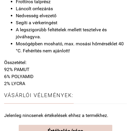
Frottíros talprész
Láncolt orrlezárás
Nedvesség elvezető
Segíti a vérkeringést
A legszigorúbb feltételek mellett tesztelve és
jóváhagyva.
Mosógépben mosható, max. mosási hőmérséklet 40
°C. Fehérítés nem ajánlott!
Összetétel:
92% PAMUT
6% POLYAMID
2% LYCRA
VÁSÁRLÓI VÉLEMÉNYEK:
Jelenleg nincsenek értékelések ehhez a termékhez.