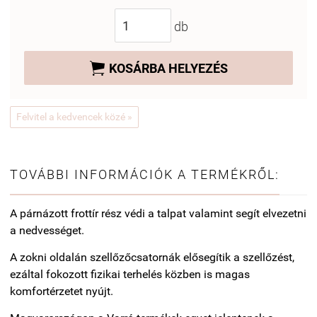
db

KOSÁRBA HELYEZÉS
Felvitel a kedvencek közé »
TOVÁBBI INFORMÁCIÓK A TERMÉKRŐL:
A párnázott frottír rész védi a talpat valamint segít elvezetni
a nedvességet.
A zokni oldalán szellőzőcsatornák elősegítik a szellőzést,
ezáltal fokozott fizikai terhelés közben is magas
komfortérzetet nyújt.